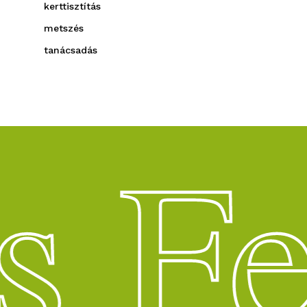
kerttisztítás
metszés
tanácsadás
s F