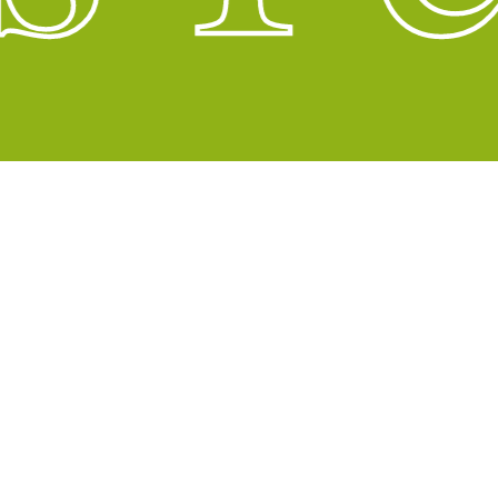
facebook
© 2026 RÉTYI MAGAS FENYŐ. • Kertrendezés -
Adatkezelési tájékoztató