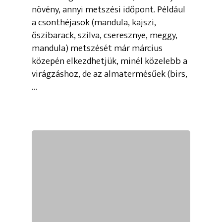
növény, annyi metszési időpont. Például
a csonthéjasok (mandula, kajszi,
őszibarack, szilva, cseresznye, meggy,
mandula) metszését már március
közepén elkezdhetjük, minél közelebb a
virágzáshoz, de az almatermésűek (birs,
…