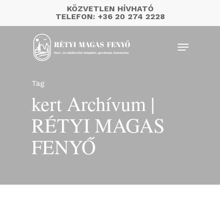
Skip
KÖZVETLEN HÍVHATÓ
to
TELEFON:
+36 20 274 2228
main
Menu
content
Tag
kert Archívum |
RÉTYI MAGAS
FENYŐ