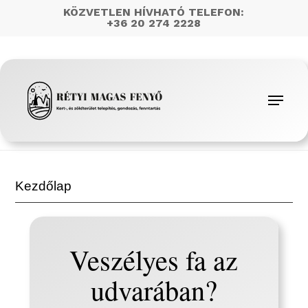
Skip
KÖZVETLEN HÍVHATÓ TELEFON:
+36 20 274 2228
to
main
content
Menu
Kezdőlap
Veszélyes fa az
udvarában?